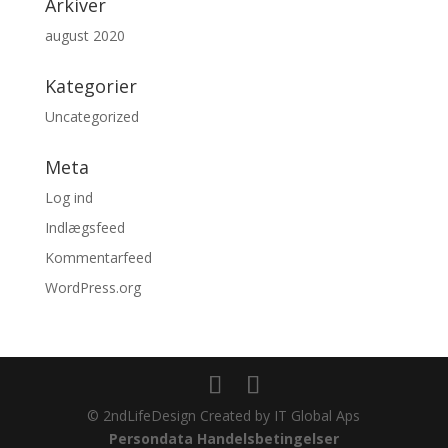
Arkiver
august 2020
Kategorier
Uncategorized
Meta
Log ind
Indlægsfeed
Kommentarfeed
WordPress.org
© 2ndLifeDesign Created by IT Global Aps
Persondata
Handelsbetingelser