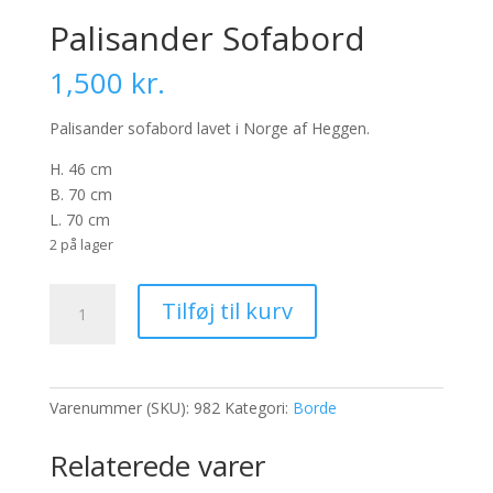
Palisander Sofabord
1,500
kr.
Palisander sofabord lavet i Norge af Heggen.​
H. 46 cm
B. 70 cm
L. 70 cm
2 på lager
Palisander
Tilføj til kurv
Sofabord
antal
Varenummer (SKU):
982
Kategori:
Borde
Relaterede varer