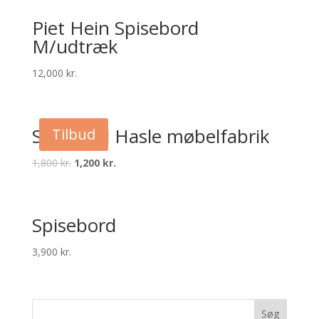
Piet Hein Spisebord
M/udtræk
12,000
kr.
Sofabord Hasle møbelfabrik
Tilbud
Original
Current
1,800
kr.
1,200
kr.
price
price
was:
is:
1,800 kr..
1,200 kr..
Spisebord
3,900
kr.