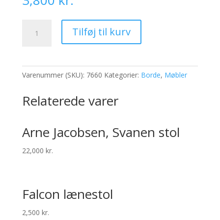
3,800
kr.
Piet
Tilføj til kurv
Hein
cafebord/Spisebord
ø
90
Varenummer (SKU):
7660
Kategorier:
Borde
,
Møbler
antal
Relaterede varer
Arne Jacobsen, Svanen stol
22,000
kr.
Falcon lænestol
2,500
kr.