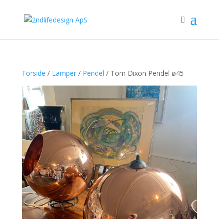
Forside
/
Lamper
/
Pendel
/ Tom Dixon Pendel ø45