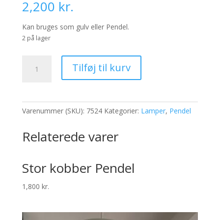
2,200
kr.
Kan bruges som gulv eller Pendel.
2 på lager
Tom
Tilføj til kurv
Dixon
Pendel
ø45
antal
Varenummer (SKU):
7524
Kategorier:
Lamper
,
Pendel
Relaterede varer
Stor kobber Pendel
1,800
kr.