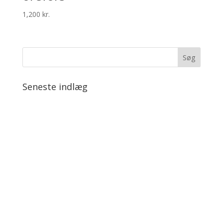
1,200
kr.
Seneste indlæg
Tysk Bordlampe
Seneste kommentarer
Arkiver
august 2020
Kategorier
Uncategorized