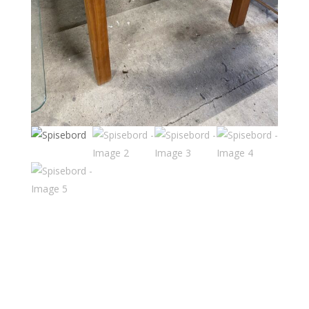
Spisebord
3,900
kr.
Et rigtig fint Spisebord, meget tungt og robust bord.
Kan ses på lager Sdr hammer 210. Nexø havn
Spisebord