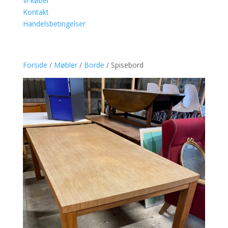
Vi køber
Kontakt
Handelsbetingelser
Forside
/
Møbler
/
Borde
/ Spisebord